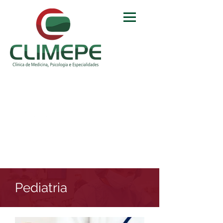
Agendamento
3074.7201
3011.0083
Pediatria