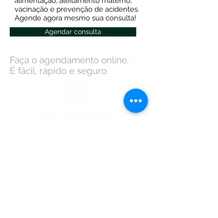
alimentação, aleitamento materno,
vacinação e prevenção de acidentes.
Agende agora mesmo sua consulta!
Agendar consulta
Faça o agendamento online.
É fácil, rápido e seguro.
©
Av. Ministro Marcos Freire, 811, Bairro Novo
- Olinda / PE
Fone:
(81) 3011.0083
|
3074.7201
|
97916.3084